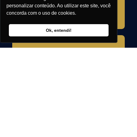
Equipe dedicada e atendimento
personalizar conteúdo. Ao utilizar este site, você
personalizado. Sem intermediários,
comunicação clara e resposta rápida.
concorda com o uso de cookies.
Ok, entendi!
Planejamento Completo
Planejamento técnico e financeiro
detalhado. Cada etapa estruturada
antes da execução.
Gestão de Projetos
Coordenação de todos os projetos
complementares e fornecedores com